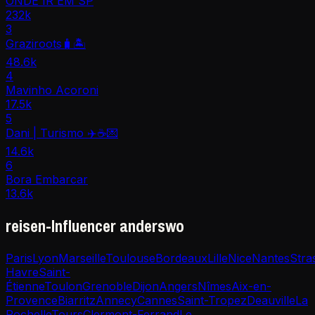
ONDE IR EM SP
232k
3
Graziroots🧳🏝️
48.6k
4
Mavinho Acoroni
17.5k
5
Dani | Turismo ✈️☕️💌
14.6k
6
Bora Embarcar
13.6k
reisen-Influencer anderswo
Paris
Lyon
Marseille
Toulouse
Bordeaux
Lille
Nice
Nantes
Stra
Havre
Saint-
Étienne
Toulon
Grenoble
Dijon
Angers
Nîmes
Aix-en-
Provence
Biarritz
Annecy
Cannes
Saint-Tropez
Deauville
La
Rochelle
Tours
Clermont-Ferrand
Le