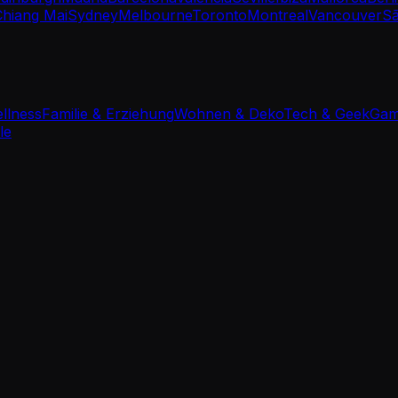
Chiang Mai
Sydney
Melbourne
Toronto
Montreal
Vancouver
Sã
ellness
Familie & Erziehung
Wohnen & Deko
Tech & Geek
Gam
le