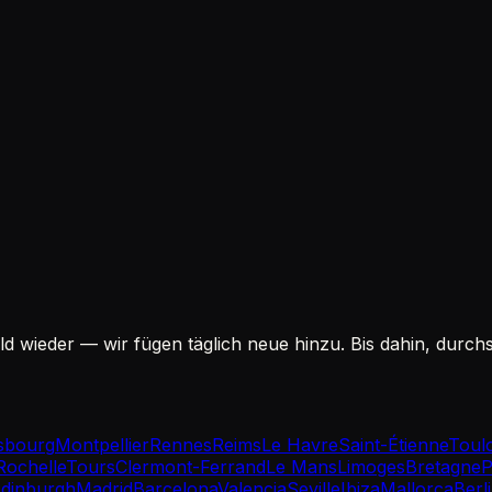
ld wieder — wir fügen täglich neue hinzu. Bis dahin, durch
sbourg
Montpellier
Rennes
Reims
Le Havre
Saint-Étienne
Toul
Rochelle
Tours
Clermont-Ferrand
Le Mans
Limoges
Bretagne
P
dinburgh
Madrid
Barcelona
Valencia
Seville
Ibiza
Mallorca
Berl