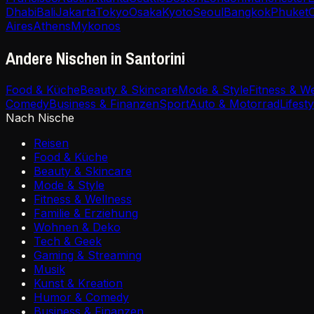
Dhabi
Bali
Jakarta
Tokyo
Osaka
Kyoto
Seoul
Bangkok
Phuket
Aires
Athens
Mykonos
Andere Nischen in Santorini
Food & Küche
Beauty & Skincare
Mode & Style
Fitness & W
Comedy
Business & Finanzen
Sport
Auto & Motorrad
Lifesty
Nach Nische
Reisen
Food & Küche
Beauty & Skincare
Mode & Style
Fitness & Wellness
Familie & Erziehung
Wohnen & Deko
Tech & Geek
Gaming & Streaming
Musik
Kunst & Kreation
Humor & Comedy
Business & Finanzen