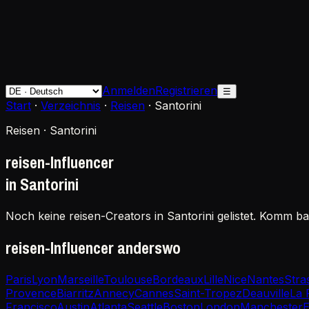
Anmelden
Registrieren
☰
Start
·
Verzeichnis
·
Reisen
·
Santorini
Reisen · Santorini
reisen-Influencer
in Santorini
Noch keine reisen-Creators in Santorini gelistet. Komm ba
reisen-Influencer anderswo
Paris
Lyon
Marseille
Toulouse
Bordeaux
Lille
Nice
Nantes
Stra
Provence
Biarritz
Annecy
Cannes
Saint-Tropez
Deauville
La 
Francisco
Austin
Atlanta
Seattle
Boston
London
Manchester
E