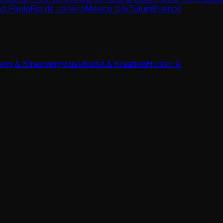
o Paulo
Rio de Janeiro
Mexico City
Tulum
Buenos
ing & Streaming
Musik
Kunst & Kreation
Humor &