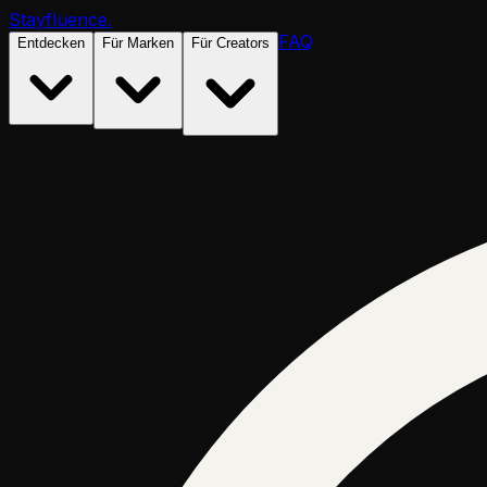
Stayfluence
.
FAQ
Entdecken
Für Marken
Für Creators