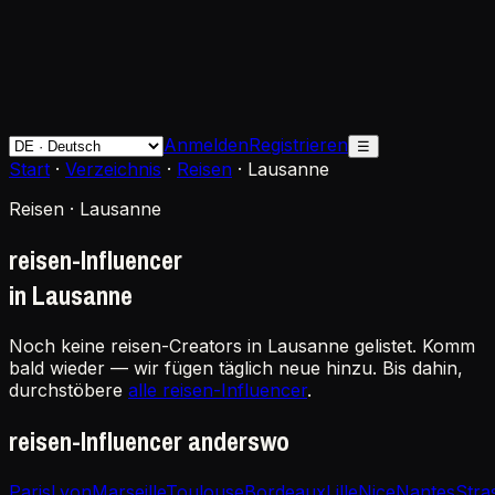
Anmelden
Registrieren
☰
Start
·
Verzeichnis
·
Reisen
·
Lausanne
Reisen · Lausanne
reisen-Influencer
in Lausanne
Noch keine reisen-Creators in Lausanne gelistet. Komm
bald wieder — wir fügen täglich neue hinzu. Bis dahin,
durchstöbere
alle reisen-Influencer
.
reisen-Influencer anderswo
Paris
Lyon
Marseille
Toulouse
Bordeaux
Lille
Nice
Nantes
Stra