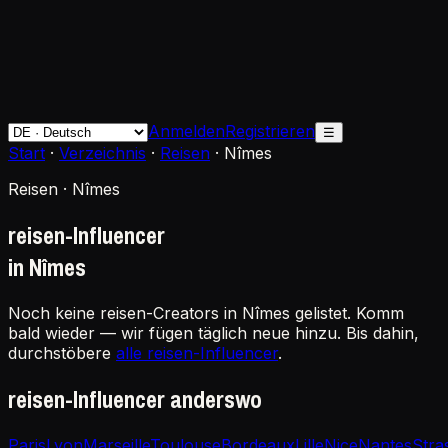
Anmelden
Registrieren
☰
Start
·
Verzeichnis
·
Reisen
·
Nîmes
Reisen · Nîmes
reisen-Influencer
in Nîmes
Noch keine reisen-Creators in Nîmes gelistet. Komm
bald wieder — wir fügen täglich neue hinzu. Bis dahin,
durchstöbere
alle reisen-Influencer
.
reisen-Influencer anderswo
Paris
Lyon
Marseille
Toulouse
Bordeaux
Lille
Nice
Nantes
Stra