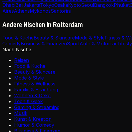
Dhabi
Bali
Jakarta
Tokyo
Osaka
Kyoto
Seoul
Bangkok
Phuket
Aires
Athens
Mykonos
Santorini
Andere Nischen in Rotterdam
Food & Küche
Beauty & Skincare
Mode & Style
Fitness & W
Comedy
Business & Finanzen
Sport
Auto & Motorrad
Lifesty
Nach Nische
Reisen
Food & Küche
Beauty & Skincare
Mode & Style
Fitness & Wellness
Familie & Erziehung
Wohnen & Deko
Tech & Geek
Gaming & Streaming
Musik
Kunst & Kreation
Humor & Comedy
Business & Finanzen