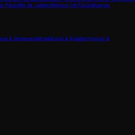
o Paulo
Rio de Janeiro
Mexico City
Tulum
Buenos
ing & Streaming
Musik
Kunst & Kreation
Humor &