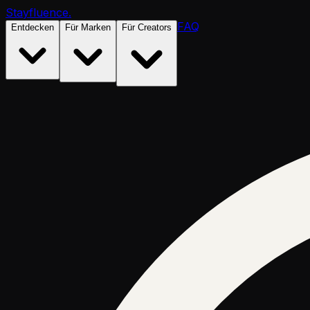
Stayfluence
.
FAQ
Entdecken
Für Marken
Für Creators