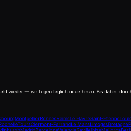
ald wieder — wir fügen täglich neue hinzu. Bis dahin, dur
sbourg
Montpellier
Rennes
Reims
Le Havre
Saint-Étienne
Toul
Rochelle
Tours
Clermont-Ferrand
Le Mans
Limoges
Bretagne
P
dinburgh
Madrid
Barcelona
Valencia
Seville
Ibiza
Mallorca
Berl