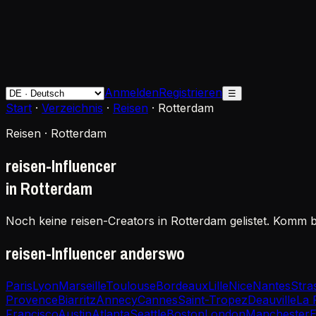
Anmelden
Registrieren
☰
Start
·
Verzeichnis
·
Reisen
·
Rotterdam
Reisen · Rotterdam
reisen-Influencer
in Rotterdam
Noch keine reisen-Creators in Rotterdam gelistet. Komm b
reisen-Influencer anderswo
Paris
Lyon
Marseille
Toulouse
Bordeaux
Lille
Nice
Nantes
Stra
Provence
Biarritz
Annecy
Cannes
Saint-Tropez
Deauville
La 
Francisco
Austin
Atlanta
Seattle
Boston
London
Manchester
E