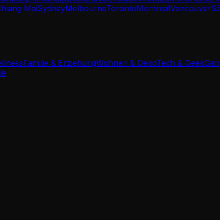
Chiang Mai
Sydney
Melbourne
Toronto
Montreal
Vancouver
Sã
ellness
Familie & Erziehung
Wohnen & Deko
Tech & Geek
Gam
le