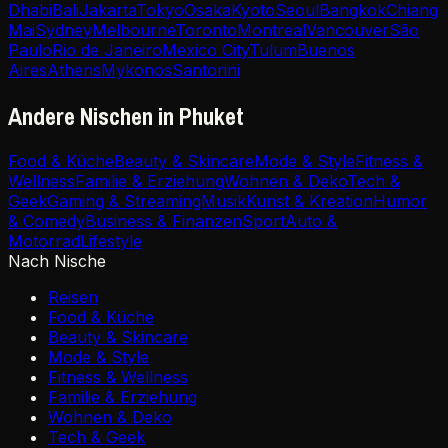
Dhabi
Bali
Jakarta
Tokyo
Osaka
Kyoto
Seoul
Bangkok
Chiang
Mai
Sydney
Melbourne
Toronto
Montreal
Vancouver
São
Paulo
Rio de Janeiro
Mexico City
Tulum
Buenos
Aires
Athens
Mykonos
Santorini
Andere Nischen in Phuket
Food & Küche
Beauty & Skincare
Mode & Style
Fitness &
Wellness
Familie & Erziehung
Wohnen & Deko
Tech &
Geek
Gaming & Streaming
Musik
Kunst & Kreation
Humor
& Comedy
Business & Finanzen
Sport
Auto &
Motorrad
Lifestyle
Nach Nische
Reisen
Food & Küche
Beauty & Skincare
Mode & Style
Fitness & Wellness
Familie & Erziehung
Wohnen & Deko
Tech & Geek