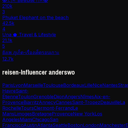
🧿🇱🇦 Bewbiw🇹🇭🧿
210k
3
Phuket Elephant on the beach
42.5k
4
Una 🥥 Travel & Lifestyle
21.1k
5
ยังเพ ภูเก็ต-เรื่องเด็ดรอบเกาะ
12.7k
reisen-Influencer anderswo
Paris
Lyon
Marseille
Toulouse
Bordeaux
Lille
Nice
Nantes
Stra
Havre
Saint-
Étienne
Toulon
Grenoble
Dijon
Angers
Nîmes
Aix-en-
Provence
Biarritz
Annecy
Cannes
Saint-Tropez
Deauville
La
Rochelle
Tours
Clermont-Ferrand
Le
Mans
Limoges
Bretagne
Provence
New York
Los
Angeles
Miami
Chicago
San
Francisco
Austin
Atlanta
Seattle
Boston
London
Manchester
E