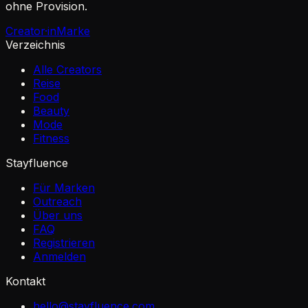
ohne Provision.
Creator·in
Marke
Verzeichnis
Alle Creators
Reise
Food
Beauty
Mode
Fitness
Stayfluence
Für Marken
Outreach
Über uns
FAQ
Registrieren
Anmelden
Kontakt
hello@stayfluence.com