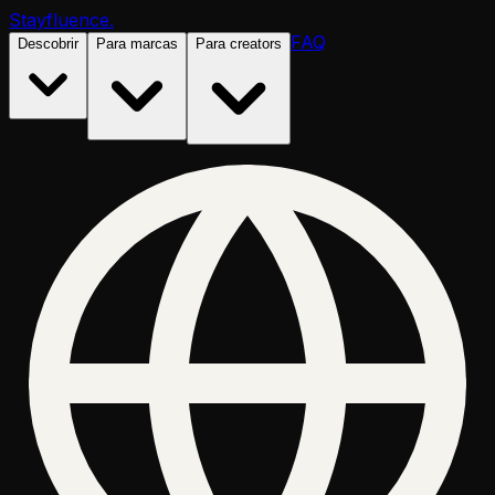
Stayfluence
.
FAQ
Descobrir
Para marcas
Para creators