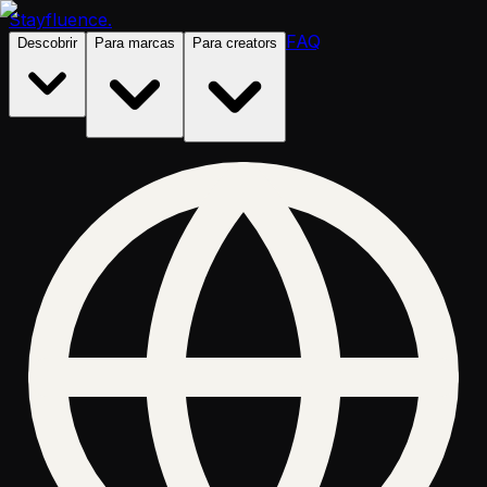
Stayfluence
.
FAQ
Descobrir
Para marcas
Para creators