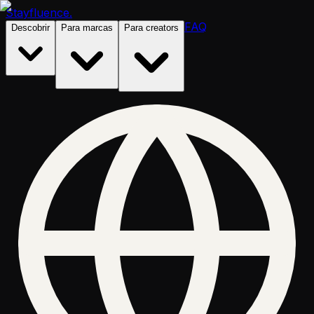
Stayfluence
.
FAQ
Descobrir
Para marcas
Para creators