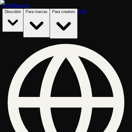
Stayfluence
.
FAQ
Descobrir
Para marcas
Para creators