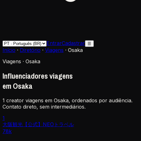
Entrar
Cadastrar
☰
Início
·
Diretório
·
Viagens
·
Osaka
Viagens · Osaka
Influenciadores viagens
em Osaka
1 creator viagens em Osaka, ordenados por audiência.
Contato direto, sem intermediários.
1
大阪観光【公式】NEOトラベル
78k