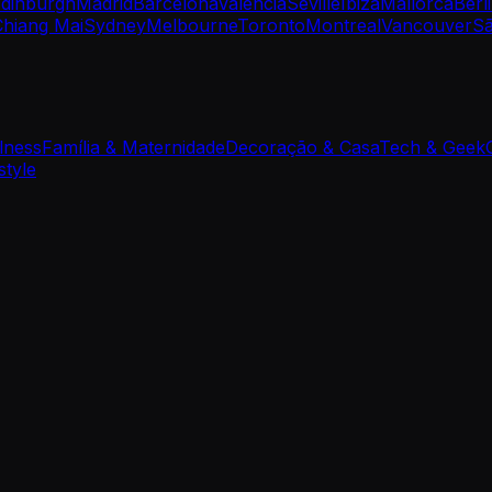
dinburgh
Madrid
Barcelona
Valencia
Seville
Ibiza
Mallorca
Berl
Chiang Mai
Sydney
Melbourne
Toronto
Montreal
Vancouver
Sã
lness
Família & Maternidade
Decoração & Casa
Tech & Geek
style