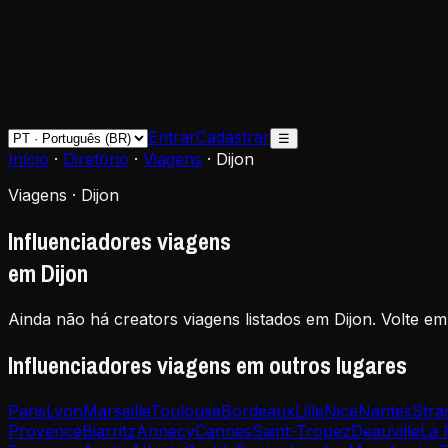
Entrar
Cadastrar
☰
Início
·
Diretório
·
Viagens
·
Dijon
Viagens · Dijon
Influenciadores viagens
em Dijon
Ainda não há creators viagens listados em Dijon. Volte e
Influenciadores viagens em outros lugares
Paris
Lyon
Marseille
Toulouse
Bordeaux
Lille
Nice
Nantes
Stra
Provence
Biarritz
Annecy
Cannes
Saint-Tropez
Deauville
La 