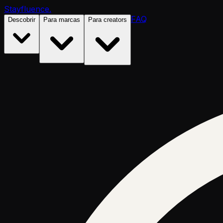
Stayfluence
.
FAQ
Descobrir
Para marcas
Para creators