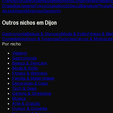
Francisco
Austin
Atlanta
Seattle
Boston
London
Manchester
E
Dhabi
Bali
Jakarta
Tokyo
Osaka
Kyoto
Seoul
Bangkok
Phuket
Aires
Athens
Mykonos
Santorini
Outros nichos em Dijon
Gastronomia
Beleza & Skincare
Moda & Estilo
Fitness & Wel
Comédia
Negócios & Finanças
Esportes
Carros & Motos
Life
Por nicho
Viagens
Gastronomia
Beleza & Skincare
Moda & Estilo
Fitness & Wellness
Família & Maternidade
Decoração & Casa
Tech & Geek
Gaming & Streaming
Música
Arte & Criação
Humor & Comédia