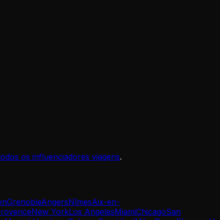
todos os influenciadores viagens
.
on
Grenoble
Angers
Nîmes
Aix-en-
rovence
New York
Los Angeles
Miami
Chicago
San