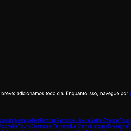
m breve: adicionamos todo dia. Enquanto isso, navegue por
sbourg
Montpellier
Rennes
Reims
Le Havre
Saint-Étienne
Toul
Rochelle
Tours
Clermont-Ferrand
Le Mans
Limoges
Bretagne
P