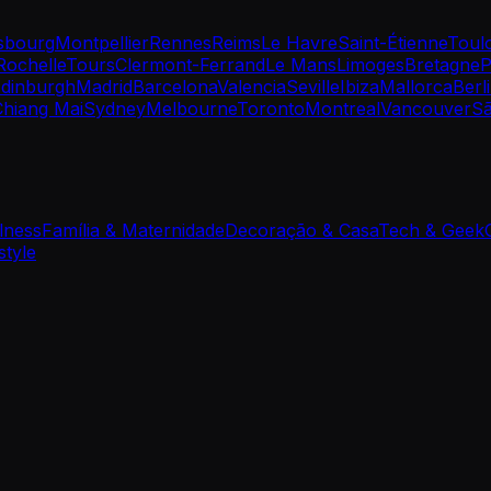
sbourg
Montpellier
Rennes
Reims
Le Havre
Saint-Étienne
Toul
Rochelle
Tours
Clermont-Ferrand
Le Mans
Limoges
Bretagne
P
dinburgh
Madrid
Barcelona
Valencia
Seville
Ibiza
Mallorca
Berl
Chiang Mai
Sydney
Melbourne
Toronto
Montreal
Vancouver
Sã
lness
Família & Maternidade
Decoração & Casa
Tech & Geek
style