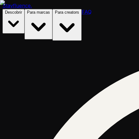
Stayfluence
.
FAQ
Descobrir
Para marcas
Para creators