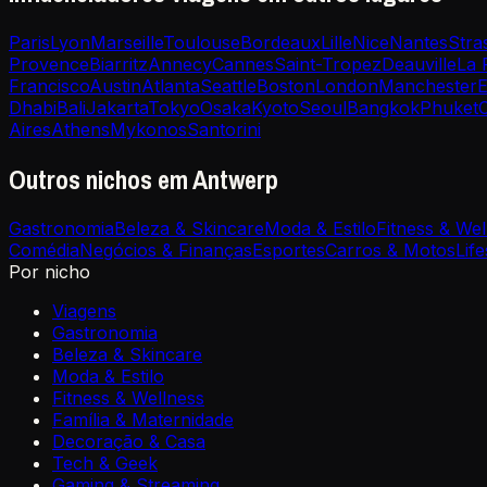
Paris
Lyon
Marseille
Toulouse
Bordeaux
Lille
Nice
Nantes
Stra
Provence
Biarritz
Annecy
Cannes
Saint-Tropez
Deauville
La 
Francisco
Austin
Atlanta
Seattle
Boston
London
Manchester
E
Dhabi
Bali
Jakarta
Tokyo
Osaka
Kyoto
Seoul
Bangkok
Phuket
Aires
Athens
Mykonos
Santorini
Outros nichos em Antwerp
Gastronomia
Beleza & Skincare
Moda & Estilo
Fitness & Wel
Comédia
Negócios & Finanças
Esportes
Carros & Motos
Life
Por nicho
Viagens
Gastronomia
Beleza & Skincare
Moda & Estilo
Fitness & Wellness
Família & Maternidade
Decoração & Casa
Tech & Geek
Gaming & Streaming