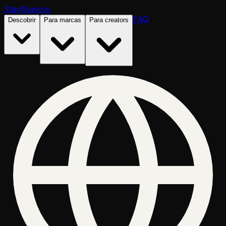
Stayfluence
.
FAQ
Descobrir
Para marcas
Para creators