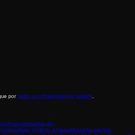
gue por
todos os influenciadores viagens
.
jon
Angers
Nîmes
Aix-en-
rovence
New York
Los Angeles
Miami
Chicago
San