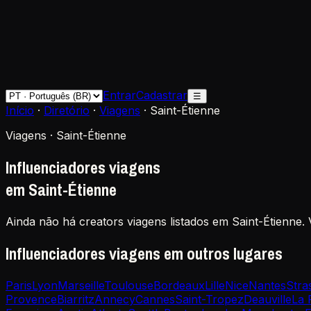
Entrar
Cadastrar
☰
Início
·
Diretório
·
Viagens
·
Saint-Étienne
Viagens · Saint-Étienne
Influenciadores viagens
em Saint-Étienne
Ainda não há creators viagens listados em Saint-Étienne.
Influenciadores viagens em outros lugares
Paris
Lyon
Marseille
Toulouse
Bordeaux
Lille
Nice
Nantes
Stra
Provence
Biarritz
Annecy
Cannes
Saint-Tropez
Deauville
La 