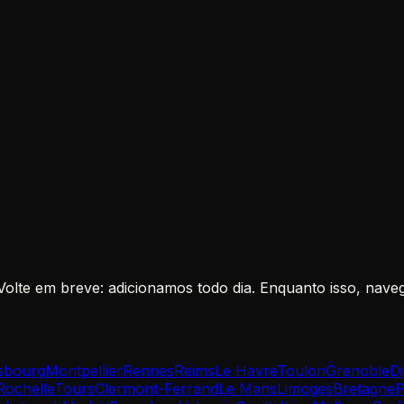
 Volte em breve: adicionamos todo dia. Enquanto isso, nave
sbourg
Montpellier
Rennes
Reims
Le Havre
Toulon
Grenoble
Di
Rochelle
Tours
Clermont-Ferrand
Le Mans
Limoges
Bretagne
P