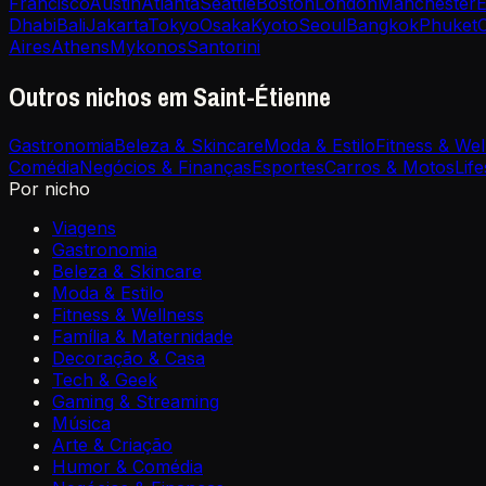
Francisco
Austin
Atlanta
Seattle
Boston
London
Manchester
E
Dhabi
Bali
Jakarta
Tokyo
Osaka
Kyoto
Seoul
Bangkok
Phuket
Aires
Athens
Mykonos
Santorini
Outros nichos em Saint-Étienne
Gastronomia
Beleza & Skincare
Moda & Estilo
Fitness & Wel
Comédia
Negócios & Finanças
Esportes
Carros & Motos
Life
Por nicho
Viagens
Gastronomia
Beleza & Skincare
Moda & Estilo
Fitness & Wellness
Família & Maternidade
Decoração & Casa
Tech & Geek
Gaming & Streaming
Música
Arte & Criação
Humor & Comédia