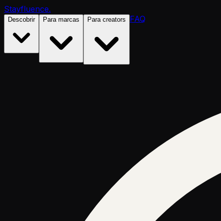
Stayfluence
.
FAQ
Descobrir
Para marcas
Para creators