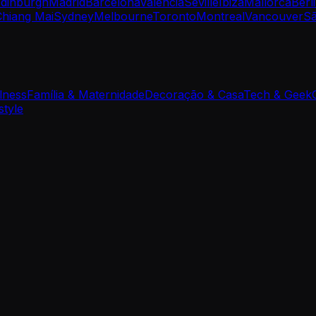
dinburgh
Madrid
Barcelona
Valencia
Seville
Ibiza
Mallorca
Berl
Chiang Mai
Sydney
Melbourne
Toronto
Montreal
Vancouver
Sã
lness
Família & Maternidade
Decoração & Casa
Tech & Geek
style