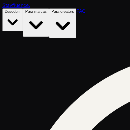
Stayfluence
.
FAQ
Descobrir
Para marcas
Para creators