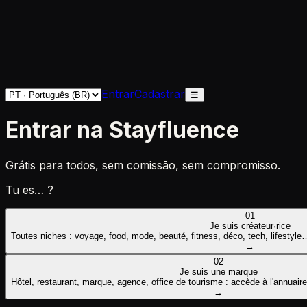
Entrar
Cadastrar
☰
Entrar na Stayfluence
Grátis para todos, sem comissão, sem compromisso.
Tu es… ?
01
Je suis créateur·rice
Toutes niches : voyage, food, mode, beauté, fitness, déco, tech, lifestyle…
→
02
Je suis une marque
Hôtel, restaurant, marque, agence, office de tourisme : accède à l'annuair
→