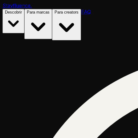
Stayfluence
.
FAQ
Descobrir
Para marcas
Para creators