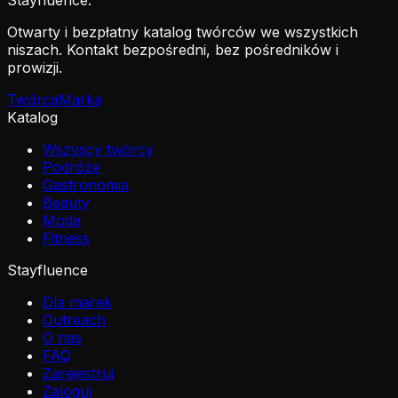
Stayfluence
.
Otwarty i bezpłatny katalog twórców we wszystkich
niszach. Kontakt bezpośredni, bez pośredników i
prowizji.
Twórca
Marka
Katalog
Wszyscy twórcy
Podróże
Gastronomia
Beauty
Moda
Fitness
Stayfluence
Dla marek
Outreach
O nas
FAQ
Zarejestruj
Zaloguj