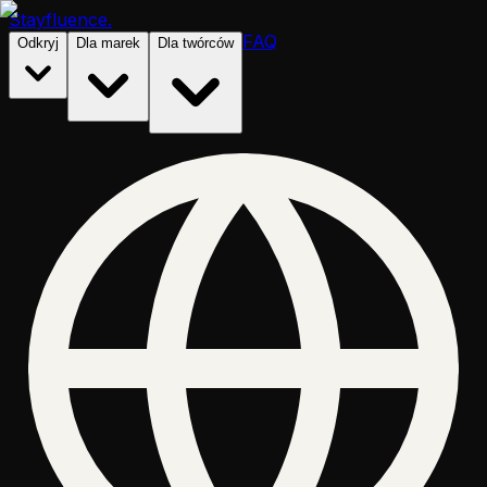
Stayfluence
.
FAQ
Odkryj
Dla marek
Dla twórców