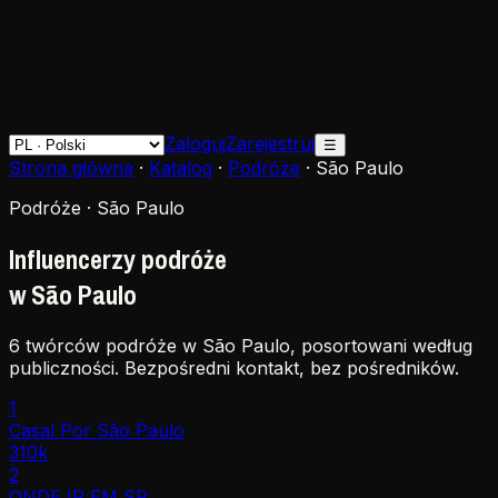
Zaloguj
Zarejestruj
☰
Strona główna
·
Katalog
·
Podróże
·
São Paulo
Podróże · São Paulo
Influencerzy podróże
w São Paulo
6 twórców podróże w São Paulo, posortowani według
publiczności. Bezpośredni kontakt, bez pośredników.
1
Casal Por São Paulo
310k
2
ONDE IR EM SP