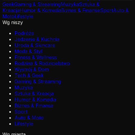
Geek
Gaming & Streaming
Muzyka
Sztuka &
Kreacja
Humor & Komedia
Biznes & Finanse
Sport
Auto &
Moto
Lifestyle
Wg niszy
Podróże
Jedzenie & Kuchnia
Uroda & Skincare
Moda & Styl
Fitness & Wellness
Rodzina & Rodzicielstwo
Wystrój & Dom
Tech & Geek
Gaming & Streaming
Muzyka
Sztuka & Kreacja
Humor & Komedia
Biznes & Finanse
Sport
Auto & Moto
Lifestyle
Wg miasta