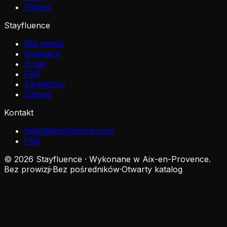
Fitness
Stayfluence
Dla marek
Outreach
O nas
FAQ
Zarejestruj
Zaloguj
Kontakt
hello@stayfluence.com
FAQ
© 2026 Stayfluence · Wykonane w Aix-en-Provence.
Bez prowizji
·
Bez pośredników
·
Otwarty katalog