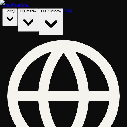
Stayfluence
.
FAQ
Odkryj
Dla marek
Dla twórców