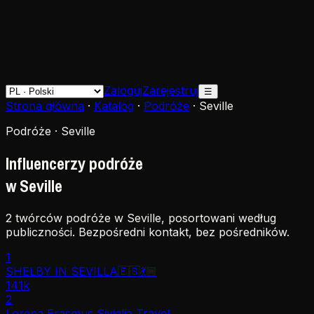
Zaloguj
Zarejestruj
☰
Strona główna
·
Katalog
·
Podróże
·
Seville
Podróże · Seville
Influencerzy podróże
w Seville
2 twórców podróże w Seville, posortowani według
publiczności. Bezpośredni kontakt, bez pośredników.
1
SHELBY IN SEVILLA🇪🇸💃🏼
141k
2
Lorena Erasmus Siviglia Travel