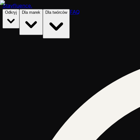
Stayfluence
.
FAQ
Odkryj
Dla marek
Dla twórców