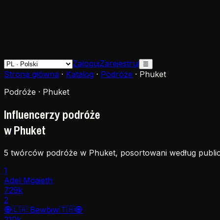
Zaloguj
Zarejestruj
☰
Strona główna
·
Katalog
·
Podróże
·
Phuket
Podróże · Phuket
Influencerzy podróże
w Phuket
5 twórców podróże w Phuket, posortowani według public
1
Adel Mgaieth
729k
2
🧿🇱🇦 Bewbiw🇹🇭🧿
210k