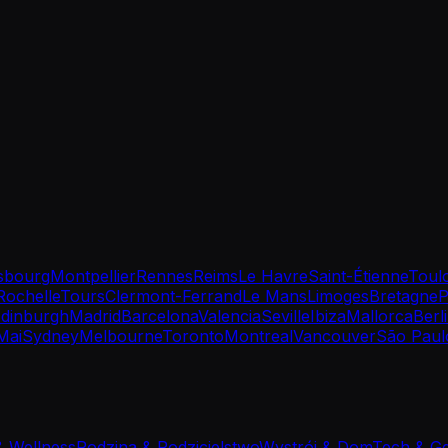
sbourg
Montpellier
Rennes
Reims
Le Havre
Saint-Étienne
Toul
Rochelle
Tours
Clermont-Ferrand
Le Mans
Limoges
Bretagne
P
dinburgh
Madrid
Barcelona
Valencia
Seville
Ibiza
Mallorca
Berl
Mai
Sydney
Melbourne
Toronto
Montreal
Vancouver
São Paul
& Wellness
Rodzina & Rodzicielstwo
Wystrój & Dom
Tech & G