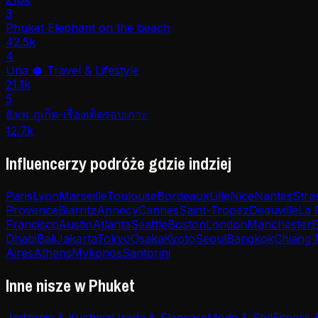
3
Phuket Elephant on the beach
42.5k
4
Una 🥥 Travel & Lifestyle
21.1k
5
ยังเพ ภูเก็ต-เรื่องเด็ดรอบเกาะ
12.7k
Influencerzy podróże gdzie indziej
Paris
Lyon
Marseille
Toulouse
Bordeaux
Lille
Nice
Nantes
Stra
Provence
Biarritz
Annecy
Cannes
Saint-Tropez
Deauville
La 
Francisco
Austin
Atlanta
Seattle
Boston
London
Manchester
E
Dhabi
Bali
Jakarta
Tokyo
Osaka
Kyoto
Seoul
Bangkok
Chiang 
Aires
Athens
Mykonos
Santorini
Inne nisze w Phuket
Jedzenie & Kuchnia
Uroda & Skincare
Moda & Styl
Fitness 