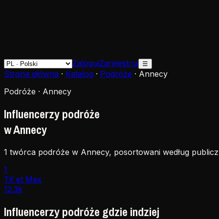
Zaloguj
Zarejestruj
☰
Strona główna
·
Katalog
·
Podróże
·
Annecy
Podróże · Annecy
Influencerzy podróże
w Annecy
1 twórca podróże w Annecy, posortowani według publiczn
1
Tif et Max
12.3k
Influencerzy podróże gdzie indziej