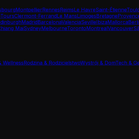
sbourg
Montpellier
Rennes
Reims
Le Havre
Saint-Étienne
Toul
e
Tours
Clermont-Ferrand
Le Mans
Limoges
Bretagne
Provenc
dinburgh
Madrid
Barcelona
Valencia
Seville
Ibiza
Mallorca
Berl
Chiang Mai
Sydney
Melbourne
Toronto
Montreal
Vancouver
Sã
& Wellness
Rodzina & Rodzicielstwo
Wystrój & Dom
Tech & G