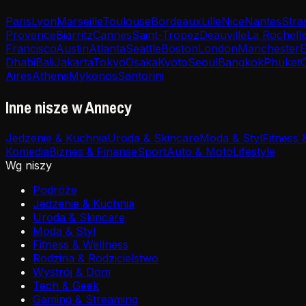
Paris
Lyon
Marseille
Toulouse
Bordeaux
Lille
Nice
Nantes
Stra
Provence
Biarritz
Cannes
Saint-Tropez
Deauville
La Rochell
Francisco
Austin
Atlanta
Seattle
Boston
London
Manchester
E
Dhabi
Bali
Jakarta
Tokyo
Osaka
Kyoto
Seoul
Bangkok
Phuket
Aires
Athens
Mykonos
Santorini
Inne nisze w Annecy
Jedzenie & Kuchnia
Uroda & Skincare
Moda & Styl
Fitness 
Komedia
Biznes & Finanse
Sport
Auto & Moto
Lifestyle
Wg niszy
Podróże
Jedzenie & Kuchnia
Uroda & Skincare
Moda & Styl
Fitness & Wellness
Rodzina & Rodzicielstwo
Wystrój & Dom
Tech & Geek
Gaming & Streaming