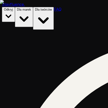
Stayfluence
.
FAQ
Odkryj
Dla marek
Dla twórców