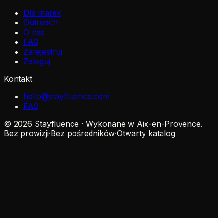
Dla marek
Outreach
O nas
FAQ
Zarejestruj
Zaloguj
Kontakt
hello@stayfluence.com
FAQ
© 2026 Stayfluence · Wykonane w Aix-en-Provence.
Bez prowizji
·
Bez pośredników
·
Otwarty katalog