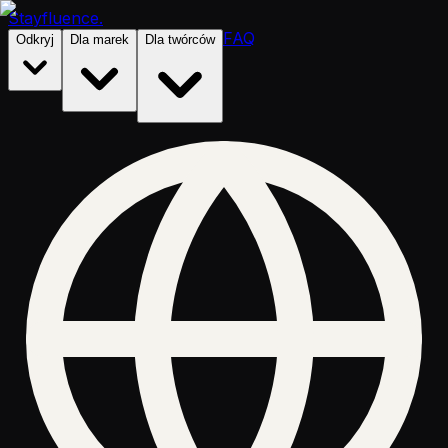
Stayfluence
.
FAQ
Odkryj
Dla marek
Dla twórców