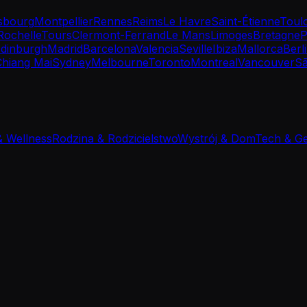
sbourg
Montpellier
Rennes
Reims
Le Havre
Saint-Étienne
Toul
Rochelle
Tours
Clermont-Ferrand
Le Mans
Limoges
Bretagne
P
dinburgh
Madrid
Barcelona
Valencia
Seville
Ibiza
Mallorca
Berl
Chiang Mai
Sydney
Melbourne
Toronto
Montreal
Vancouver
Sã
& Wellness
Rodzina & Rodzicielstwo
Wystrój & Dom
Tech & G