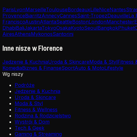
Paris
Lyon
Marseille
Toulouse
Bordeaux
Lille
Nice
Nantes
Stra
Provence
Biarritz
Annecy
Cannes
Saint-Tropez
Deauville
La 
Francisco
Austin
Atlanta
Seattle
Boston
London
Manchester
E
Dhabi
Bali
Jakarta
Tokyo
Osaka
Kyoto
Seoul
Bangkok
Phuket
Aires
Athens
Mykonos
Santorini
Inne nisze w Florence
Jedzenie & Kuchnia
Uroda & Skincare
Moda & Styl
Fitness 
Komedia
Biznes & Finanse
Sport
Auto & Moto
Lifestyle
Wg niszy
Podróże
Jedzenie & Kuchnia
Uroda & Skincare
Moda & Styl
Fitness & Wellness
Rodzina & Rodzicielstwo
Wystrój & Dom
Tech & Geek
Gaming & Streaming