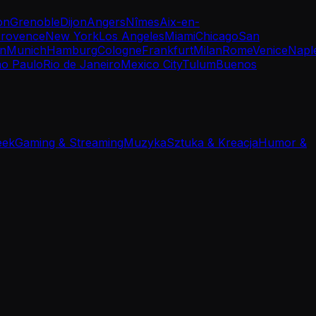
on
Grenoble
Dijon
Angers
Nîmes
Aix-en-
rovence
New York
Los Angeles
Miami
Chicago
San
in
Munich
Hamburg
Cologne
Frankfurt
Milan
Rome
Venice
Napl
o Paulo
Rio de Janeiro
Mexico City
Tulum
Buenos
eek
Gaming & Streaming
Muzyka
Sztuka & Kreacja
Humor &