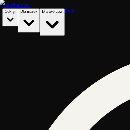
Stayfluence
.
FAQ
Odkryj
Dla marek
Dla twórców