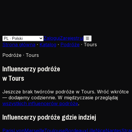
Zaloguj
Zarejestruj
☰
Strona główna
·
Katalog
·
Podróże
·
Tours
Podróże · Tours
Influencerzy podróże
w Tours
Jeszcze brak twórców podróże w Tours. Wróć wkrótce
— dodajemy codziennie. W międzyczasie przeglądaj
wszystkich influencerów podróże
.
Influencerzy podróże gdzie indziej
Paris
Lyon
Marseille
Toulouse
Bordeaux
Lille
Nice
Nantes
Stra