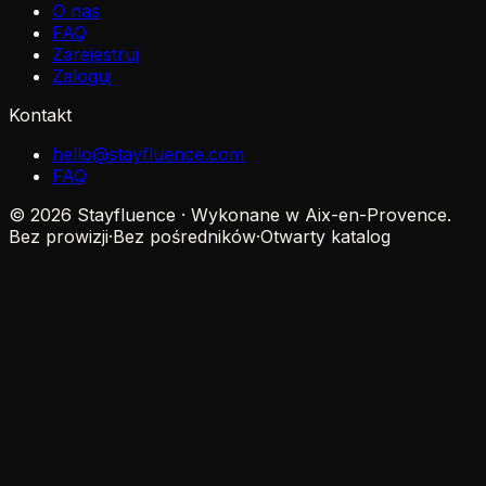
O nas
FAQ
Zarejestruj
Zaloguj
Kontakt
hello@stayfluence.com
FAQ
© 2026 Stayfluence · Wykonane w Aix-en-Provence.
Bez prowizji
·
Bez pośredników
·
Otwarty katalog