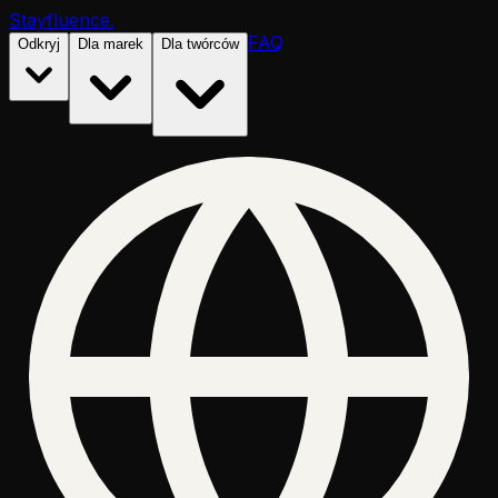
Stayfluence
.
FAQ
Odkryj
Dla marek
Dla twórców