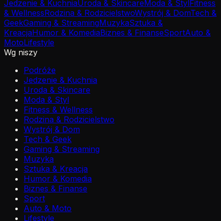
Jedzenie & Kuchnia
Uroda & Skincare
Moda & Styl
Fitness
& Wellness
Rodzina & Rodzicielstwo
Wystrój & Dom
Tech &
Geek
Gaming & Streaming
Muzyka
Sztuka &
Kreacja
Humor & Komedia
Biznes & Finanse
Sport
Auto &
Moto
Lifestyle
Wg niszy
Podróże
Jedzenie & Kuchnia
Uroda & Skincare
Moda & Styl
Fitness & Wellness
Rodzina & Rodzicielstwo
Wystrój & Dom
Tech & Geek
Gaming & Streaming
Muzyka
Sztuka & Kreacja
Humor & Komedia
Biznes & Finanse
Sport
Auto & Moto
Lifestyle