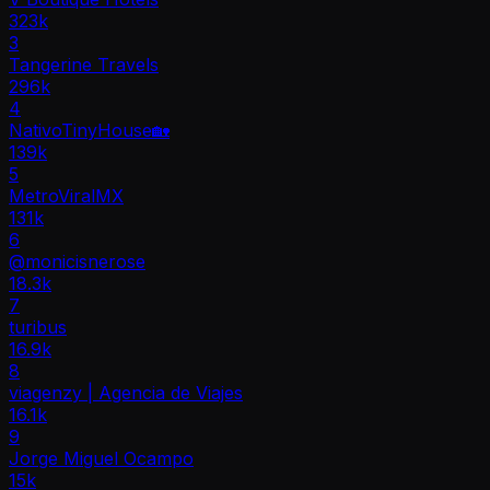
323k
3
Tangerine Travels
296k
4
NativoTinyHouse🏡
139k
5
MetroViralMX
131k
6
@monicisnerose
18.3k
7
turibus
16.9k
8
viagenzy | Agencia de Viajes
16.1k
9
Jorge Miguel Ocampo
15k