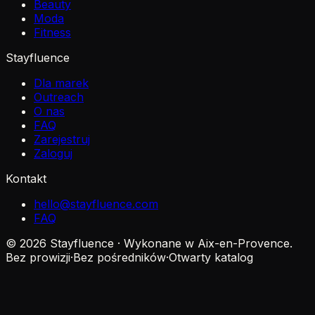
Beauty
Moda
Fitness
Stayfluence
Dla marek
Outreach
O nas
FAQ
Zarejestruj
Zaloguj
Kontakt
hello@stayfluence.com
FAQ
© 2026 Stayfluence · Wykonane w Aix-en-Provence.
Bez prowizji
·
Bez pośredników
·
Otwarty katalog