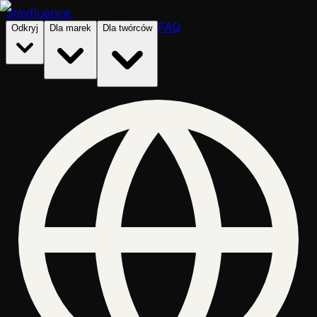
Stayfluence
.
FAQ
Odkryj
Dla marek
Dla twórców