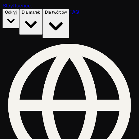
Stayfluence
.
FAQ
Odkryj
Dla marek
Dla twórców