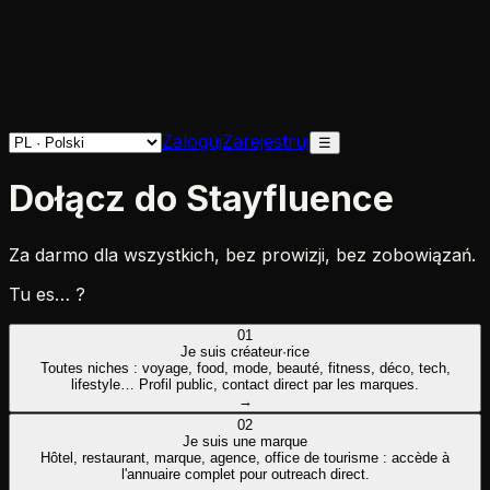
Zaloguj
Zarejestruj
☰
Dołącz do Stayfluence
Za darmo dla wszystkich, bez prowizji, bez zobowiązań.
Tu es… ?
01
Je suis créateur·rice
Toutes niches : voyage, food, mode, beauté, fitness, déco, tech,
lifestyle… Profil public, contact direct par les marques.
→
02
Je suis une marque
Hôtel, restaurant, marque, agence, office de tourisme : accède à
l'annuaire complet pour outreach direct.