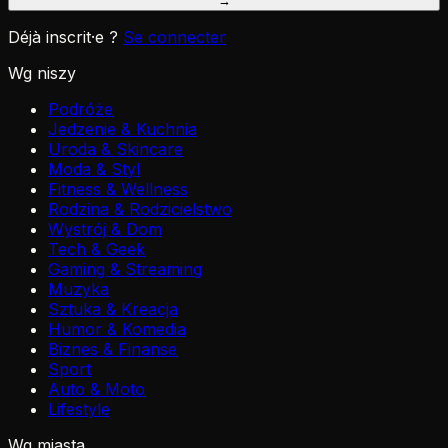
→
Déjà inscrit·e ?
Se connecter
Wg niszy
Podróże
Jedzenie & Kuchnia
Uroda & Skincare
Moda & Styl
Fitness & Wellness
Rodzina & Rodzicielstwo
Wystrój & Dom
Tech & Geek
Gaming & Streaming
Muzyka
Sztuka & Kreacja
Humor & Komedia
Biznes & Finanse
Sport
Auto & Moto
Lifestyle
Wg miasta