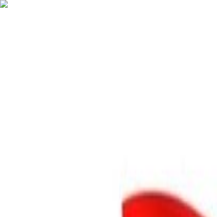
Stayfluence
.
FAQ
Scopri
Per i brand
Per i creator