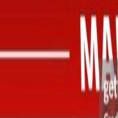
diretto, senza intermediari.