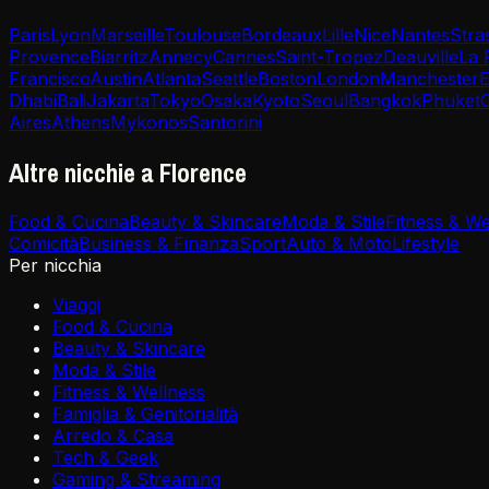
Paris
Lyon
Marseille
Toulouse
Bordeaux
Lille
Nice
Nantes
Stra
Provence
Biarritz
Annecy
Cannes
Saint-Tropez
Deauville
La 
Francisco
Austin
Atlanta
Seattle
Boston
London
Manchester
E
Dhabi
Bali
Jakarta
Tokyo
Osaka
Kyoto
Seoul
Bangkok
Phuket
Aires
Athens
Mykonos
Santorini
Altre nicchie a Florence
Food & Cucina
Beauty & Skincare
Moda & Stile
Fitness & We
Comicità
Business & Finanza
Sport
Auto & Moto
Lifestyle
Per nicchia
Viaggi
Food & Cucina
Beauty & Skincare
Moda & Stile
Fitness & Wellness
Famiglia & Genitorialità
Arredo & Casa
Tech & Geek
Gaming & Streaming