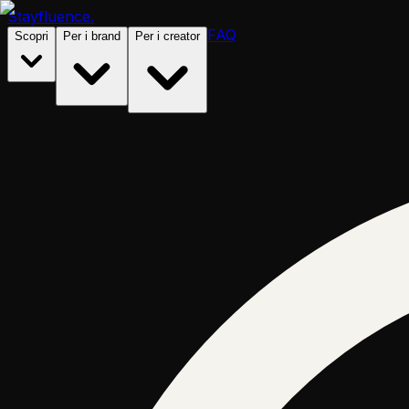
Stayfluence
.
FAQ
Scopri
Per i brand
Per i creator