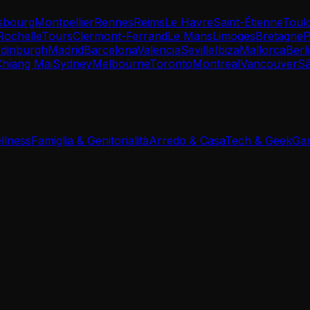
sbourg
Montpellier
Rennes
Reims
Le Havre
Saint-Étienne
Toul
Rochelle
Tours
Clermont-Ferrand
Le Mans
Limoges
Bretagne
P
dinburgh
Madrid
Barcelona
Valencia
Seville
Ibiza
Mallorca
Berl
Chiang Mai
Sydney
Melbourne
Toronto
Montreal
Vancouver
Sã
llness
Famiglia & Genitorialità
Arredo & Casa
Tech & Geek
Gam