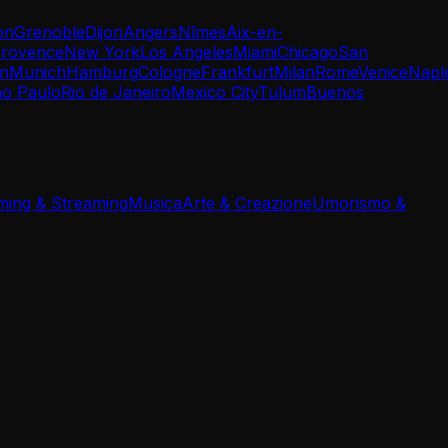
on
Grenoble
Dijon
Angers
Nîmes
Aix-en-
rovence
New York
Los Angeles
Miami
Chicago
San
in
Munich
Hamburg
Cologne
Frankfurt
Milan
Rome
Venice
Napl
o Paulo
Rio de Janeiro
Mexico City
Tulum
Buenos
ing & Streaming
Musica
Arte & Creazione
Umorismo &