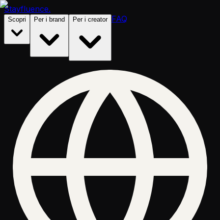
Stayfluence
.
FAQ
Scopri
Per i brand
Per i creator