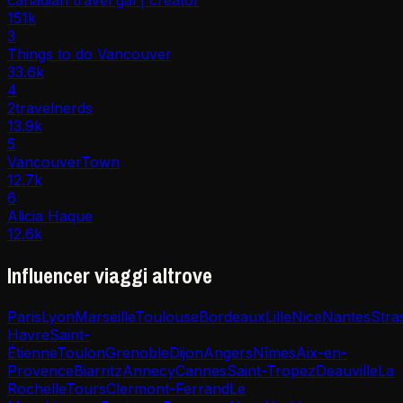
151k
3
Things to do Vancouver
33.6k
4
2travelnerds
13.9k
5
VancouverTown
12.7k
6
Alicia Haque
12.6k
Influencer viaggi altrove
Paris
Lyon
Marseille
Toulouse
Bordeaux
Lille
Nice
Nantes
Stra
Havre
Saint-
Étienne
Toulon
Grenoble
Dijon
Angers
Nîmes
Aix-en-
Provence
Biarritz
Annecy
Cannes
Saint-Tropez
Deauville
La
Rochelle
Tours
Clermont-Ferrand
Le