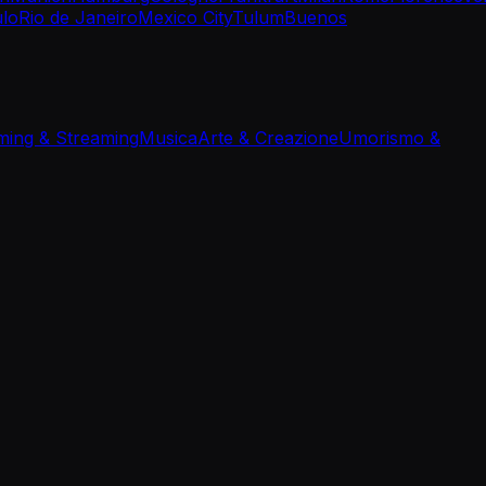
lo
Rio de Janeiro
Mexico City
Tulum
Buenos
ing & Streaming
Musica
Arte & Creazione
Umorismo &