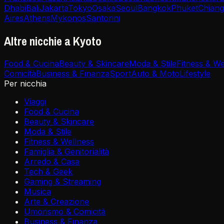
Dhabi
Bali
Jakarta
Tokyo
Osaka
Seoul
Bangkok
Phuket
Chiang
Aires
Athens
Mykonos
Santorini
Altre nicchie a Kyoto
Food & Cucina
Beauty & Skincare
Moda & Stile
Fitness & We
Comicità
Business & Finanza
Sport
Auto & Moto
Lifestyle
Per nicchia
Viaggi
Food & Cucina
Beauty & Skincare
Moda & Stile
Fitness & Wellness
Famiglia & Genitorialità
Arredo & Casa
Tech & Geek
Gaming & Streaming
Musica
Arte & Creazione
Umorismo & Comicità
Business & Finanza