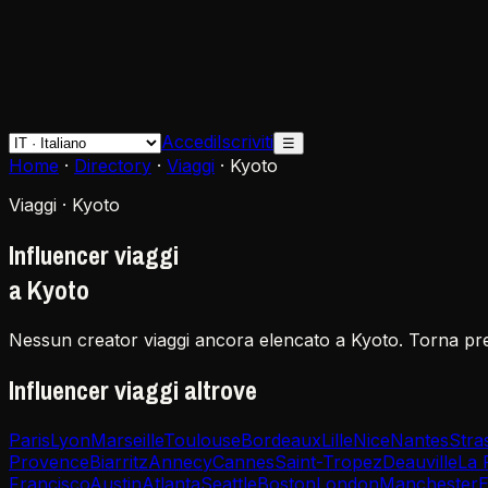
Accedi
Iscriviti
☰
Home
·
Directory
·
Viaggi
·
Kyoto
Viaggi · Kyoto
Influencer viaggi
a Kyoto
Nessun creator viaggi ancora elencato a Kyoto. Torna pre
Influencer viaggi altrove
Paris
Lyon
Marseille
Toulouse
Bordeaux
Lille
Nice
Nantes
Stra
Provence
Biarritz
Annecy
Cannes
Saint-Tropez
Deauville
La 
Francisco
Austin
Atlanta
Seattle
Boston
London
Manchester
E