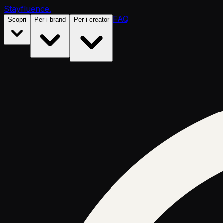
Stayfluence
.
FAQ
Scopri
Per i brand
Per i creator