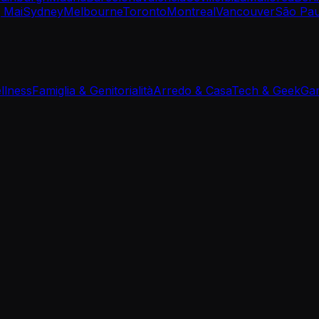
 Mai
Sydney
Melbourne
Toronto
Montreal
Vancouver
São Pau
llness
Famiglia & Genitorialità
Arredo & Casa
Tech & Geek
Gam