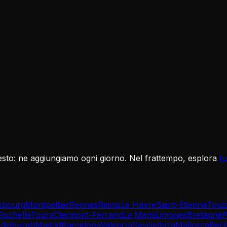
sto: ne aggiungiamo ogni giorno. Nel frattempo, esplora
tu
sbourg
Montpellier
Rennes
Reims
Le Havre
Saint-Étienne
Toul
Rochelle
Tours
Clermont-Ferrand
Le Mans
Limoges
Bretagne
P
dinburgh
Madrid
Barcelona
Valencia
Seville
Ibiza
Mallorca
Berl