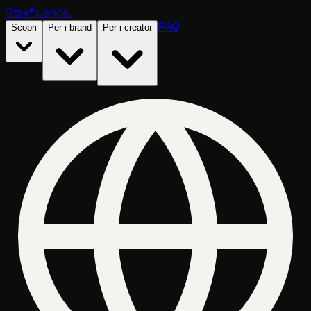
Stayfluence
.
FAQ
Scopri
Per i brand
Per i creator