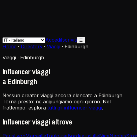
Accedi
Iscriviti
☰
Home
·
Directory
·
Viaggi
·
Edinburgh
Viaggi · Edinburgh
Influencer viaggi
a Edinburgh
Nessun creator viaggi ancora elencato a Edinburgh.
Torna presto: ne aggiungiamo ogni giorno. Nel
frattempo, esplora
tutti gli influencer viaggi
.
Influencer viaggi altrove
Paris
Lyon
Marseille
Toulouse
Bordeaux
Lille
Nice
Nantes
Stra