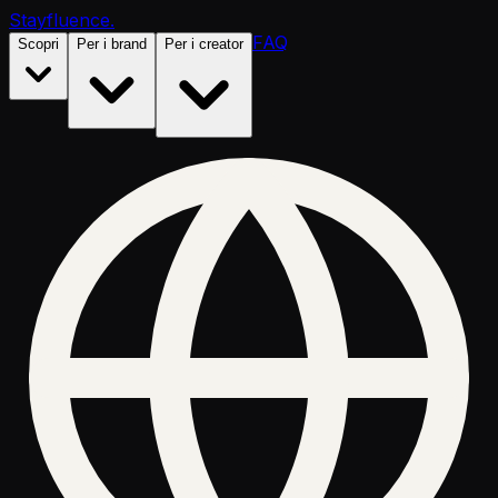
Stayfluence
.
FAQ
Scopri
Per i brand
Per i creator