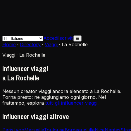
Accedi
Iscriviti
☰
Home
·
Directory
·
Viaggi
·
La Rochelle
Viaggi · La Rochelle
Influencer viaggi
a La Rochelle
Nessun creator viaggi ancora elencato a La Rochelle.
Torna presto: ne aggiungiamo ogni giorno. Nel
frattempo, esplora
tutti gli influencer viaggi
.
Influencer viaggi altrove
Paris
Lyon
Marseille
Toulouse
Bordeaux
Lille
Nice
Nantes
Stra