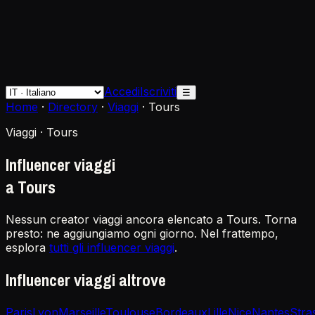
Accedi
Iscriviti
☰
Home
·
Directory
·
Viaggi
·
Tours
Viaggi · Tours
Influencer viaggi
a Tours
Nessun creator viaggi ancora elencato a Tours. Torna
presto: ne aggiungiamo ogni giorno. Nel frattempo,
esplora
tutti gli influencer viaggi
.
Influencer viaggi altrove
Paris
Lyon
Marseille
Toulouse
Bordeaux
Lille
Nice
Nantes
Stra