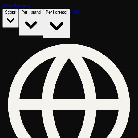
Stayfluence
.
FAQ
Scopri
Per i brand
Per i creator