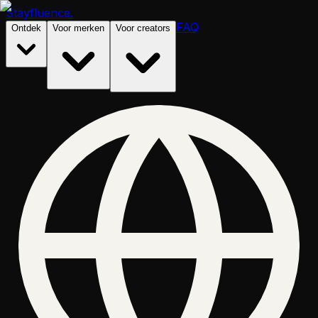
Stayfluence
.
FAQ
Ontdek
Voor merken
Voor creators