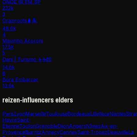
ONDE IR EM SP
232k
3
Graziroots🧳🏝️
48.6k
4
Mavinho Acoroni
17.5k
5
Dani | Turismo ✈️☕️💌
14.6k
6
Bora Embarcar
13.6k
reizen-influencers elders
Paris
Lyon
Marseille
Toulouse
Bordeaux
Lille
Nice
Nantes
Stra
Havre
Saint-
Étienne
Toulon
Grenoble
Dijon
Angers
Nîmes
Aix-en-
Provence
Biarritz
Annecy
Cannes
Saint-Tropez
Deauville
La