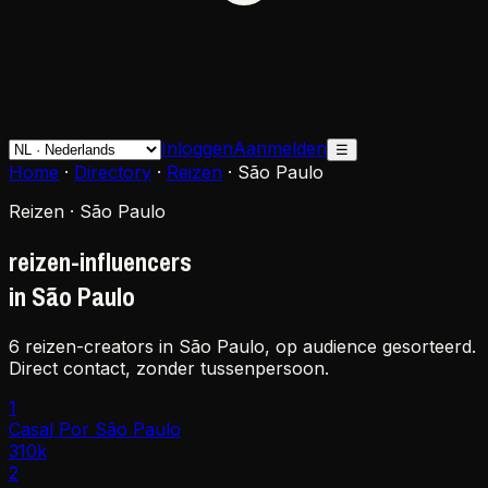
Inloggen
Aanmelden
☰
Home
·
Directory
·
Reizen
·
São Paulo
Reizen · São Paulo
reizen-influencers
in São Paulo
6 reizen-creators in São Paulo, op audience gesorteerd.
Direct contact, zonder tussenpersoon.
1
Casal Por São Paulo
310k
2