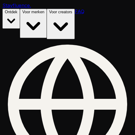
Stayfluence
.
FAQ
Ontdek
Voor merken
Voor creators