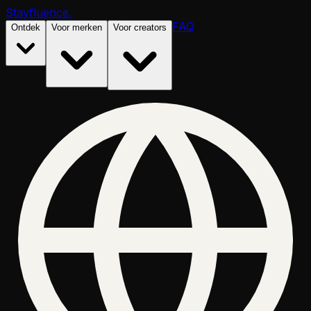
Stayfluence
.
FAQ
Ontdek
Voor merken
Voor creators