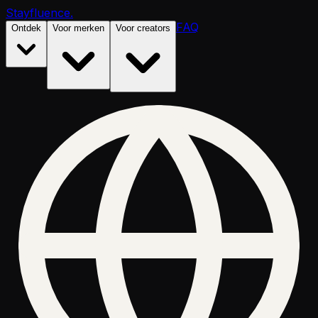
Stayfluence
.
FAQ
Ontdek
Voor merken
Voor creators