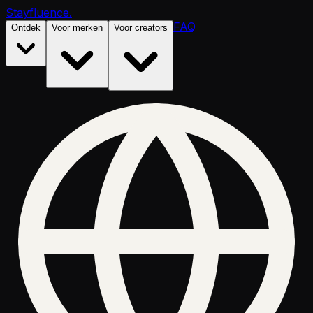
Stayfluence
.
FAQ
Ontdek
Voor merken
Voor creators