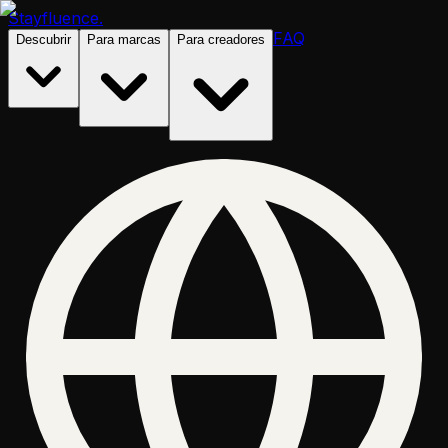
Stayfluence
.
FAQ
Descubrir
Para marcas
Para creadores