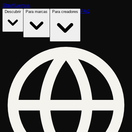
Stayfluence
.
FAQ
Descubrir
Para marcas
Para creadores