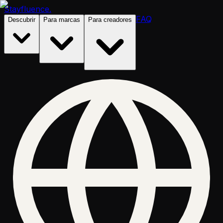
Stayfluence
.
FAQ
Descubrir
Para marcas
Para creadores