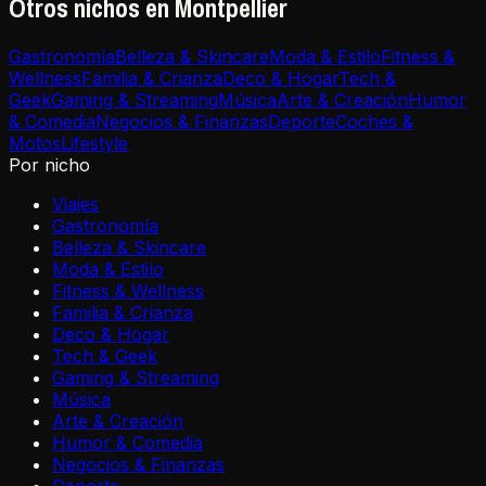
Otros nichos en Montpellier
Gastronomía
Belleza & Skincare
Moda & Estilo
Fitness &
Wellness
Familia & Crianza
Deco & Hogar
Tech &
Geek
Gaming & Streaming
Música
Arte & Creación
Humor
& Comedia
Negocios & Finanzas
Deporte
Coches &
Motos
Lifestyle
Por nicho
Viajes
Gastronomía
Belleza & Skincare
Moda & Estilo
Fitness & Wellness
Familia & Crianza
Deco & Hogar
Tech & Geek
Gaming & Streaming
Música
Arte & Creación
Humor & Comedia
Negocios & Finanzas