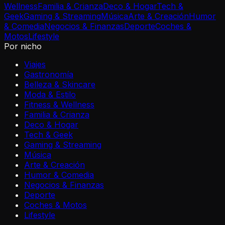
Wellness
Familia & Crianza
Deco & Hogar
Tech &
Geek
Gaming & Streaming
Música
Arte & Creación
Humor
& Comedia
Negocios & Finanzas
Deporte
Coches &
Motos
Lifestyle
Por nicho
Viajes
Gastronomía
Belleza & Skincare
Moda & Estilo
Fitness & Wellness
Familia & Crianza
Deco & Hogar
Tech & Geek
Gaming & Streaming
Música
Arte & Creación
Humor & Comedia
Negocios & Finanzas
Deporte
Coches & Motos
Lifestyle