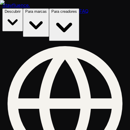
Stayfluence
.
FAQ
Descubrir
Para marcas
Para creadores