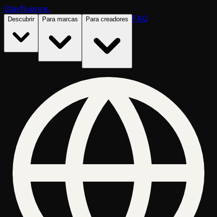
Stayfluence
.
FAQ
Descubrir
Para marcas
Para creadores