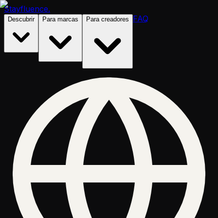
Stayfluence
.
FAQ
Descubrir
Para marcas
Para creadores